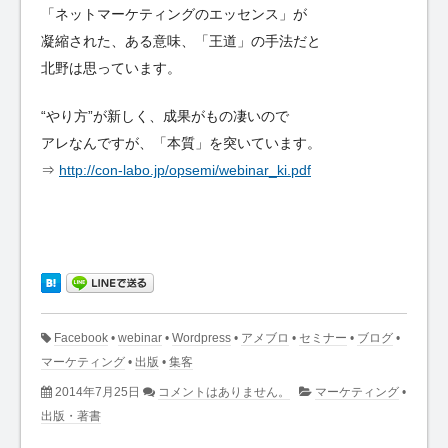
「ネットマーケティングのエッセンス」が
凝縮された、ある意味、「王道」の手法だと
北野は思っています。
“やり方”が新しく、成果がもの凄いので
アレなんですが、「本質」を突いています。
⇒
http://con-labo.jp/opsemi/webinar_ki.pdf
Facebook
•
webinar
•
Wordpress
•
アメブロ
•
セミナー
•
ブログ
•
マーケティング
•
出版
•
集客
2014年7月25日
コメントはありません。
マーケティング
•
出版・著書