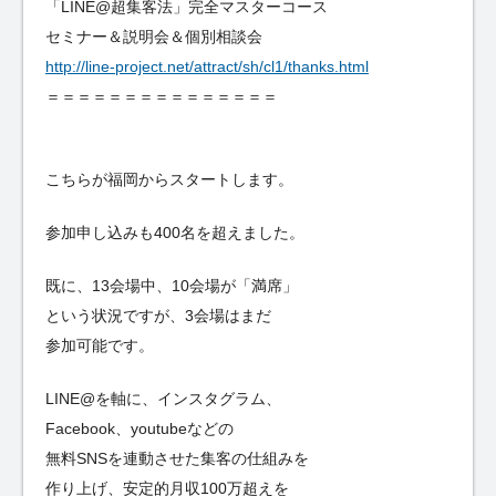
「LINE@超集客法」完全マスターコース
セミナー＆説明会＆個別相談会
http://line-project.net/attract/sh/cl1/thanks.html
＝＝＝＝＝＝＝＝＝＝＝＝＝＝＝
こちらが福岡からスタートします。
参加申し込みも400名を超えました。
既に、13会場中、10会場が「満席」
という状況ですが、3会場はまだ
参加可能です。
LINE@を軸に、インスタグラム、
Facebook、youtubeなどの
無料SNSを連動させた集客の仕組みを
作り上げ、安定的月収100万超えを