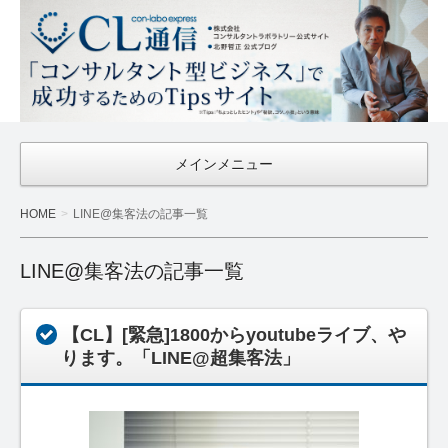
CL通信
｜Con-
Labo
Express
メインメニュー
HOME
LINE@集客法の記事一覧
LINE@集客法の記事一覧
【CL】[緊急]1800からyoutubeライブ、や
ります。「LINE@超集客法」