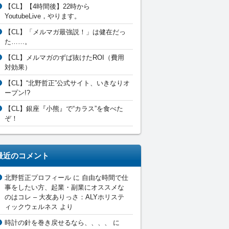
【CL】【4時間後】22時から
YoutubeLive，やります。
【CL】「メルマガ最強説！」は健在だっ
た……。
【CL】メルマガのずば抜けたROI（費用
対効果）
【CL】“北野哲正”公式サイト、いきなりオ
ープン!?
【CL】銀座『小熊』で“カラス”を食べた
ぞ！
最近のコメント
北野哲正プロフィール
に
自由な時間で仕
事をしたい方、起業・副業にオススメな
のはコレ – 大友ありっさ：ALYホリステ
ィックウェルネス
より
時計の針を巻き戻せるなら、、、、
に