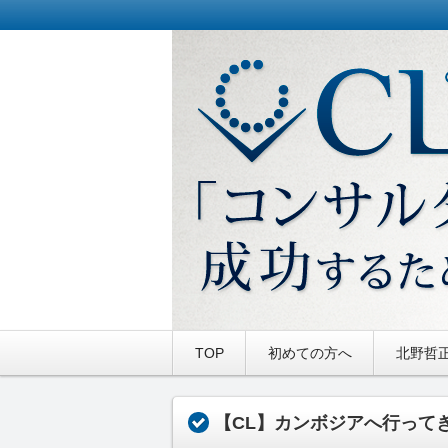
株式会社コンサルタント・ラボラトリ
CL通信｜Con-Labo 
TOP
初めての方へ
北野哲
【CL】カンボジアへ行って