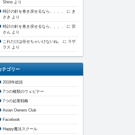
Shino
より
時計の針を巻き戻せるなら、、、、
に
き
さき
より
時計の針を巻き戻せるなら、、、、
に
宮
さん
より
これだけは任せちゃいけないね。
に
ラザ
ラス
より
カテゴリー
2018年総括
7つの種類のウェビナー
7つの起業戦略
Asian Owners Club
Facebook
Happy魔法スクール